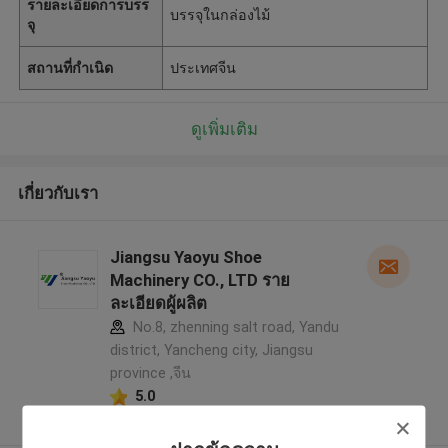
รายละเอียดการบรร
บรรจุในกล่องไม้
จุ
สถานที่กำเนิด
ประเทศจีน
ดูเพิ่มเติม
เกี่ยวกับเรา
Jiangsu Yaoyu Shoe
Machinery CO., LTD ราย
ละเอียดผู้ผลิต
No.8, zhenning salt road, Yandu
district, Yancheng city, Jiangsu
province ,จีน
5.0
ผู้ผลิตได้รับการยืนยัน