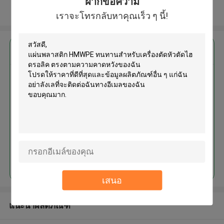
ฝากข้อความ
ดูเพิ่มเติม
เราจะโทรกลับหาคุณเร็ว ๆ นี้!
এর সেরা মূল্য পান
แผ่นพลาสติก HMWPE ทนทาน
สำหรับเครื่องตัดหัวตัดไฮดรอลิค
চালিয়ে
เสนอ
แนะนำผลิตภัณฑ์