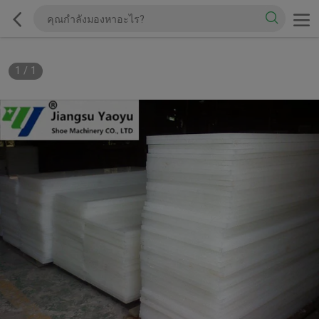
1
/
1