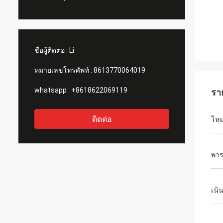
ชื่อผู้ติดต่อ :
Li
หมายเลขโทรศัพท์ :
8613770064019
whatsapp :
+8618622069119
รา
ติดต่อ
โห
พาร
เน้