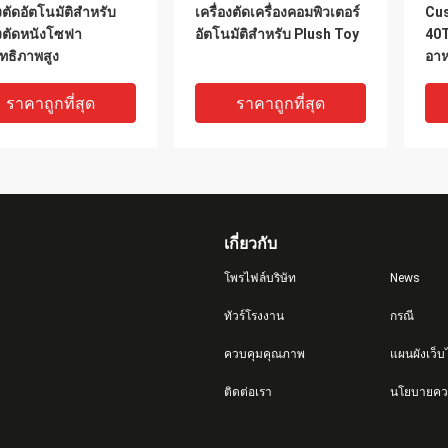
องตัดอัตโนมัติสำหรับ
เครื่องตัดเครื่องคอมพิวเตอร์
Cus
องตัดหนังโซฟา
อัตโนมัติสำหรับ Plush Toy
40T
ทธิภาพสูง
อาห
ราคาถูกที่สุด
ราคาถูกที่สุด
เกี่ยวกับ
โพรไฟล์บริษัท
News
ทัวร์โรงงาน
กรณี
ควบคุมคุณภาพ
แผนผังเว็บ
 Driving เครื่องตัด
เครื่องตัดผ้าความแม่นยำสูง,
เครื
ติดต่อเรา
นโยบายควา
มัติระบบ High
เครื่องตัดเลเซอร์ CNC
คว
ision CNC System
เครื