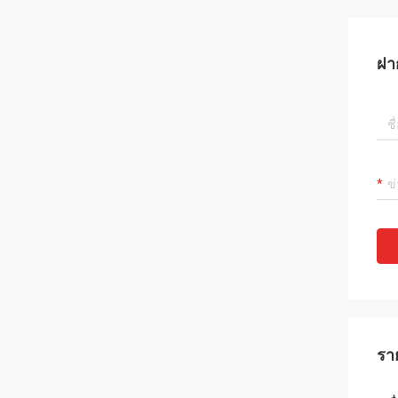
ฝา
รา