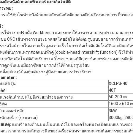
ื่องตัดหนังด้วยคอมพิวเตอร์
แบบอัตโนมัติ
กระทบ
:
ารถใช้กับโซฟาหนังผ้าแกะสลักหนังตัดตัดกลวงตัดเครื่องหมายการปั้นของ
ี
:
การใช้ระบบปรับตั้ง Workbench และระบบให้อาหารสามารถประมวลผลการประ
ะบบ CNC เส้นทางการประมวลผลโดยอัตโนมัติเต็มรูปแบบสามารถกำหนดค่าซอฟ
มีรางสไลด์ภายในความเร็วสูงความเร็วในการตัดเร็วตัดอัตโนมัติและมีผลตัด
มีฟังก์ชั่นการแทรกสอดแบบหัวคู่ (double-head intershift function) ซึ่ง
ระบบป้อนอัตโนมัติสำหรับการแก้ไขจะช่วยแก้ปัญหาข้อบกพร่องของการตัดผ้
การดูดซับแบบมืออาชีพสามารถทำให้ผ้าแปรรูปเรียบ
ิดตั้งอุปกรณ์ป้องกันฝุ่นรางคู่มือง่ายต่อการบำรุงรักษา
rameter
:
ยเลขรุ่น
XCLP3-40
ตัด
40T
50-200 ㎜
นแรงดันด้านบนไปยังระยะห่างของตาราง
1600 × 610 
ี่ตัด
ังมอเตอร์หลัก
3kW
หนักเครื่อง (ประมาณ)
3000kg, 280
ยเหตุ:
แบบจำลองด้านบนเป็นแบบทั่วไปของเครื่องพ่นระเบิดแบบแขวนของเ
คุณ เราสามารถผลิตทุกชนิดของเครื่องพ่นทรายตามความต้องการของลูกค้