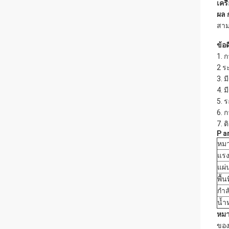
เคร
ผล
สาม
ข้อด
1. 
2 ร
3. 
4. 
5. 
6. 
7. ต
P
a
หมา
แรง
แผ่
พื้นท
กำล
น้ำ
หมา
ของ