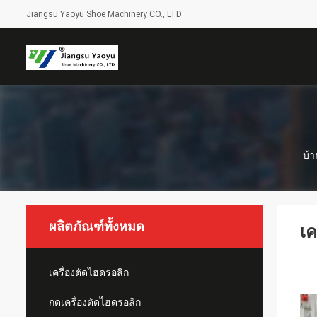
Jiangsu Yaoyu Shoe Machinery CO., LTD
บ้
ผลิตภัณฑ์ทั้งหมด
เค
เครื่องตัดไฮดรอลิก
กดเครื่องตัดไฮดรอลิก