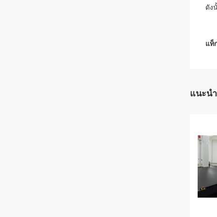
ดัง
แท็ก
แนะนำ