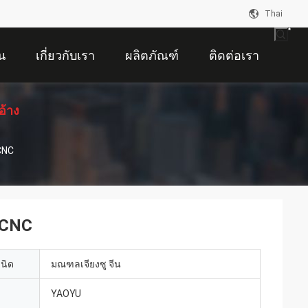
Thai
น
เกี่ยวกับเรา
ผลิตภัณฑ์
ติดต่อเรา
อ้าง
 CNC
์ CNC
เนิด
มณฑลเจียงซู จีน
YAOYU