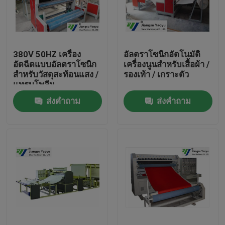
ทัวร์โรงงาน
380V 50HZ เครื่อง
อัลตราโซนิกอัตโนมัติ
ควบคุมคุณภาพ
อัดฉีดแบบอัลตราโซนิก
เครื่องนูนสำหรับเสื้อผ้า /
สำหรับวัสดุสะท้อนแสง /
รองเท้า / เกราะตัว
แทรมโพลีน
ติดต่อเรา
ส่งคำถาม
ส่งคำถาม
ขอใบเสนอราคา
เครื่องตัดไฮดรอลิก
กดเครื่องตัดไฮดรอลิก
เครื่องตัดแขนสว่านแบบไฮดรอลิค