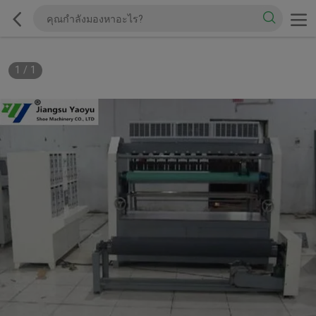
1
/
1