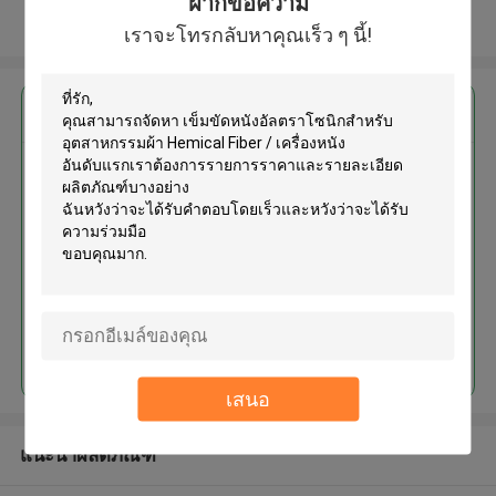
ฝากข้อความ
ดูเพิ่มเติม
เราจะโทรกลับหาคุณเร็ว ๆ นี้!
এর সেরা মূল্য পান
เข็มขัดหนังอัลตราโซนิกสำหรับ
อุตสาหกรรมผ้า Hemical Fiber /
เครื่องหนัง
চালিয়ে
เสนอ
แนะนำผลิตภัณฑ์