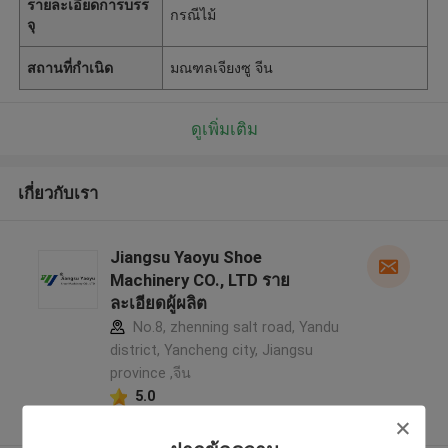
รายละเอียดการบรร
กรณีไม้
จุ
สถานที่กำเนิด
มณฑลเจียงซู จีน
ดูเพิ่มเติม
เกี่ยวกับเรา
Jiangsu Yaoyu Shoe
Machinery CO., LTD ราย
ละเอียดผู้ผลิต
No.8, zhenning salt road, Yandu
district, Yancheng city, Jiangsu
province ,จีน
5.0
ผู้ผลิตได้รับการยืนยัน