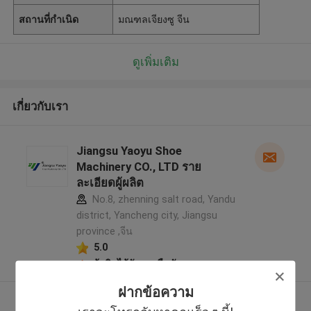
สถานที่กำเนิด
มณฑลเจียงซู จีน
ดูเพิ่มเติม
เกี่ยวกับเรา
Jiangsu Yaoyu Shoe
Machinery CO., LTD ราย
ละเอียดผู้ผลิต
No.8, zhenning salt road, Yandu
district, Yancheng city, Jiangsu
province ,จีน
5.0
ผู้ผลิตได้รับการยืนยัน
ฝากข้อความ
ดูเพิ่มเติม