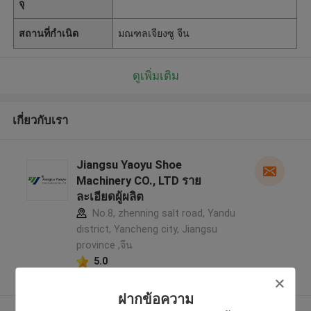
จุ
สถานที่กำเนิด
มณฑลเจียงซู จีน
ดูเพิ่มเติม
เกี่ยวกับเรา
Jiangsu Yaoyu Shoe
Machinery CO., LTD ราย
ละเอียดผู้ผลิต
No.8, zhenning salt road, Yandu
district, Yancheng city, Jiangsu
province ,จีน
5.0
ผู้ผลิตได้รับการยืนยัน
ฝากข้อความ