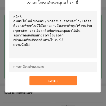
ดูเพิ่มเติม
เราจะโทรกลับหาคุณเร็ว ๆ นี้!
এর সেরা মূল্য পান
ของเล่น / ทำความสะอาดฟองน้ำ /
เครื่องตัดรองเท้าอัตโนมัติอัตรา
ความล้มเหลวต่ำสุดใช้งานง่าย
চালিয়ে
เสนอ
แนะนำผลิตภัณฑ์