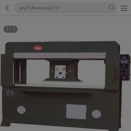
1
/
1