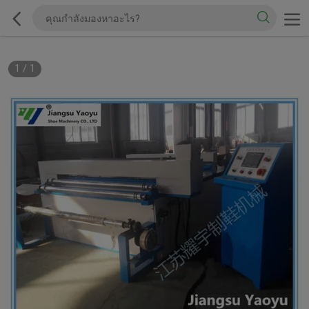
1
/
1