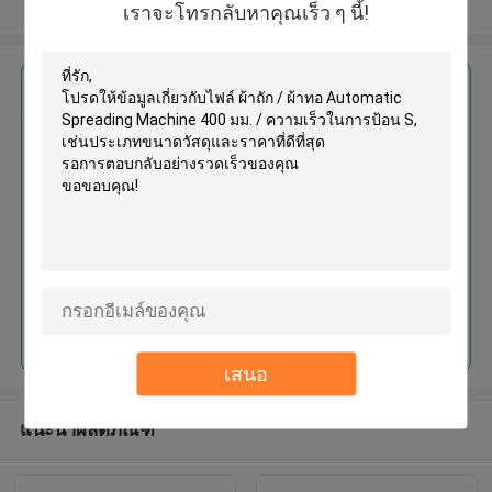
ดูเพิ่มเติม
เราจะโทรกลับหาคุณเร็ว ๆ นี้!
এর সেরা মূল্য পান
ผ้าถัก / ผ้าทอ Automatic
Spreading Machine 400 มม. /
ความเร็วในการป้อน S
চালিয়ে
เสนอ
แนะนำผลิตภัณฑ์