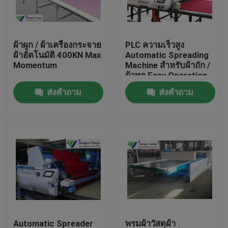
ทัวร์โรงงาน
ผ้าผูก / ผ้าเครื่องกระจาย
PLC ความเร็วสูง
ผ้าอัตโนมัติ 400KN Max
Automatic Spreading
ควบคุมคุณภาพ
Momentum
Machine สำหรับผ้าถัก /
ผ้าทอ Easy Operation
ส่งคำถาม
ส่งคำถาม
ติดต่อเรา
ขอใบเสนอราคา
เครื่องตัดไฮดรอลิก
กดเครื่องตัดไฮดรอลิก
เครื่องตัดแขนสว่านแบบไฮดรอลิค
Automatic Spreader
พรมผ้าวัสดุผ้า