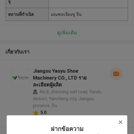
จุ
สถานที่กำเนิด
มณฑลเจียงซู จีน
ดูเพิ่มเติม
เกี่ยวกับเรา
Jiangsu Yaoyu Shoe
Machinery CO., LTD ราย
ละเอียดผู้ผลิต
No.8, zhenning salt road, Yandu
district, Yancheng city, Jiangsu
province ,จีน
5.0
ผู้ผลิตได้รับการยืนยัน
ฝากข้อความ