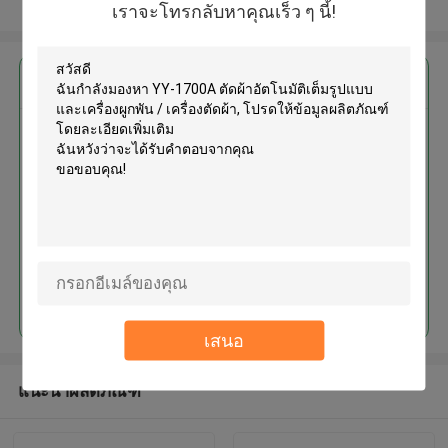
ดูเพิ่มเติม
เราจะโทรกลับหาคุณเร็ว ๆ นี้!
এর সেরা মূল্য পান
YY-1700A ตัดผ้าอัตโนมัติเต็มรูป
แบบและเครื่องผูกพัน / เครื่องตัดผ้า
চালিয়ে
เสนอ
แนะนำผลิตภัณฑ์