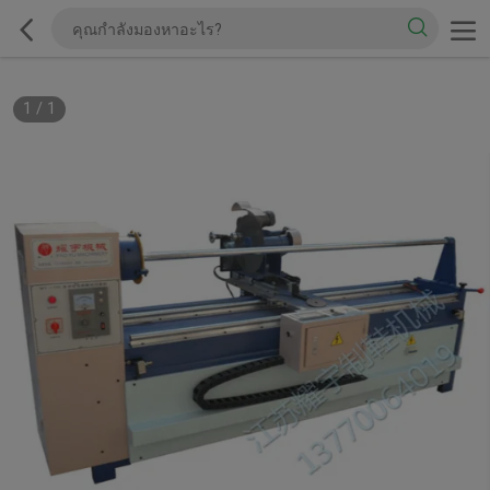
1
/
1