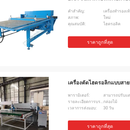
คำสำคัญ:
เครื่องทำรองเท
สภาพ:
ใหม่
คุณสมบัติ:
ไฮดรอลิค
ราคาถูกที่สุด
เครื่องตัดไฮดรอลิกแบบสาย
พารามิเตอร์:
สามารถปรับแต่
รายละเอียดการบรรจุ:
กล่องไม้
เวลาการส่งมอบ:
30 วัน
ราคาถูกที่สุด