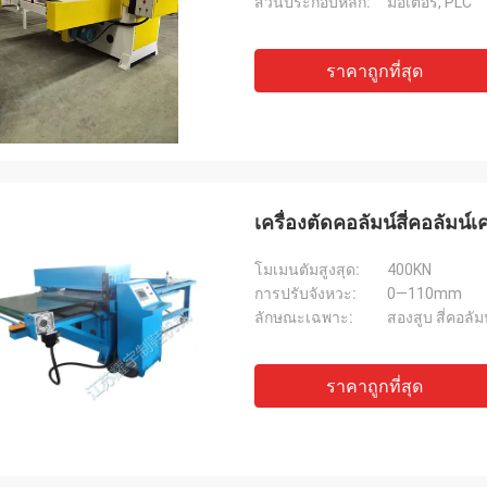
ส่วนประกอบหลัก:
มอเตอร์, PLC
ราคาถูกที่สุด
เครื่องตัดคอลัมน์สี่คอลัมน์
โมเมนตัมสูงสุด:
400KN
การปรับจังหวะ:
0—110mm
ลักษณะเฉพาะ:
สองสูบ สี่คอลั
ราคาถูกที่สุด