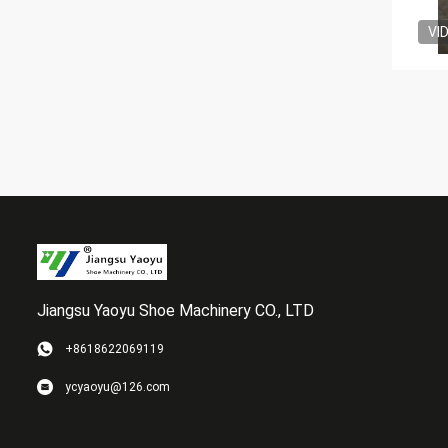
VI
Jiangsu Yaoyu Shoe Machinery CO., LTD
+8618622069119
ycyaoyu@126.com