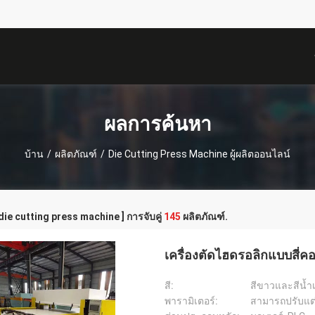
描
述
ผลการค้นหา
บ้าน
/
ผลิตภัณฑ์
/
Die Cutting Press Machine ผู้ผลิตออนไลน์
 die cutting press machine ] การจับคู่
145
ผลิตภัณฑ์.
เครื่องตัดไฮดรอลิกแบบสี่คอ
สี:
สีขาวและสีน้ำเ
พารามิเตอร์:
สามารถปรับแต่