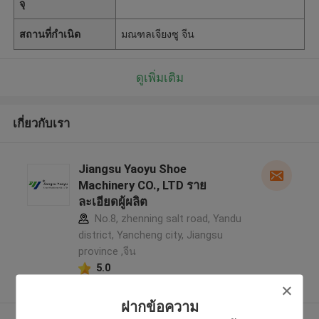
จุ
สถานที่กำเนิด
มณฑลเจียงซู จีน
ดูเพิ่มเติม
เกี่ยวกับเรา
Jiangsu Yaoyu Shoe
Machinery CO., LTD ราย
ละเอียดผู้ผลิต
No.8, zhenning salt road, Yandu
district, Yancheng city, Jiangsu
province ,จีน
5.0
ผู้ผลิตได้รับการยืนยัน
ฝากข้อความ