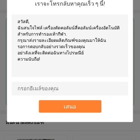
ดูเพิ่มเติม
เราจะโทรกลับหาคุณเร็ว ๆ นี้!
এর সেরা মূল্য পান
เครื่องตัดคอลัมน์สี่คอลัมน์เครื่อง
อัตโนมัติสำหรับการทำรองเท้ากีฬา
চালিয়ে
เสนอ
แนะนำผลิตภัณฑ์