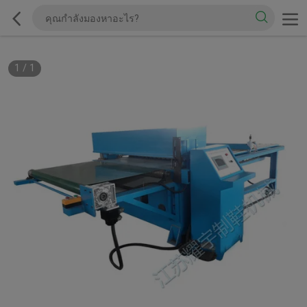
1
/
1