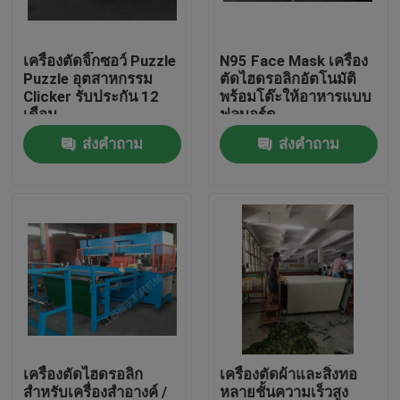
ทัวร์โรงงาน
เครื่องตัดจิ๊กซอว์ Puzzle
N95 Face Mask เครื่อง
Puzzle อุตสาหกรรม
ตัดไฮดรอลิกอัตโนมัติ
Clicker รับประกัน 12
พร้อมโต๊ะให้อาหารแบบ
ควบคุมคุณภาพ
เดือน
ฟูลบอร์ด
ส่งคำถาม
ส่งคำถาม
ติดต่อเรา
ขอใบเสนอราคา
เครื่องตัดไฮดรอลิก
กดเครื่องตัดไฮดรอลิก
เครื่องตัดไฮดรอลิก
เครื่องตัดผ้าและสิ่งทอ
เครื่องตัดแขนสว่านแบบไฮดรอลิค
สำหรับเครื่องสำอางค์ /
หลายชั้นความเร็วสูง