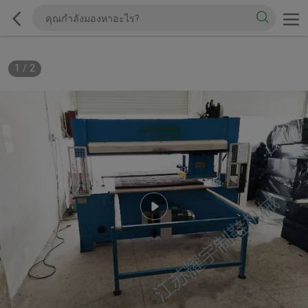
1
/
2