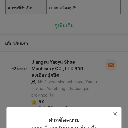
สถานที่กำเนิด
มณฑลเจียงซู จีน
ดูเพิ่มเติม
เกี่ยวกับเรา
Jiangsu Yaoyu Shoe
Machinery CO., LTD ราย
ละเอียดผู้ผลิต
No.8, zhenning salt road, Yandu
district, Yancheng city, Jiangsu
province ,จีน
5.0
ผู้ผลิตได้รับการยืนยัน
ฝากข้อความ
ดูเพิ่มเติม