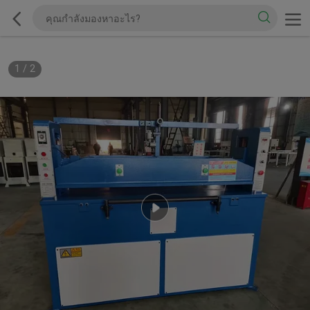
1
/
2