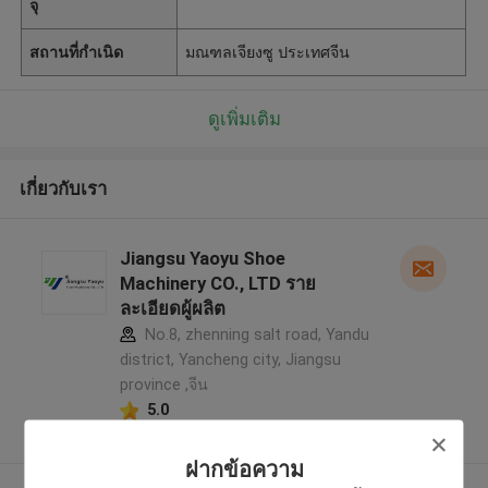
จุ
สถานที่กำเนิด
มณฑลเจียงซู ประเทศจีน
ดูเพิ่มเติม
เกี่ยวกับเรา
Jiangsu Yaoyu Shoe
Machinery CO., LTD ราย
ละเอียดผู้ผลิต
No.8, zhenning salt road, Yandu
district, Yancheng city, Jiangsu
province ,จีน
5.0
ผู้ผลิตได้รับการยืนยัน
ฝากข้อความ