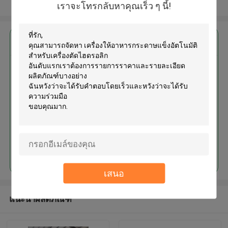
ดูเพิ่มเติม
เราจะโทรกลับหาคุณเร็ว ๆ นี้!
এর সেরা মূল্য পান
เครื่องให้อาหารกระดาษแข็ง
อัตโนมัติสำหรับเครื่องตัดไฮดรอลิก
চালিয়ে
เสนอ
แนะนำผลิตภัณฑ์